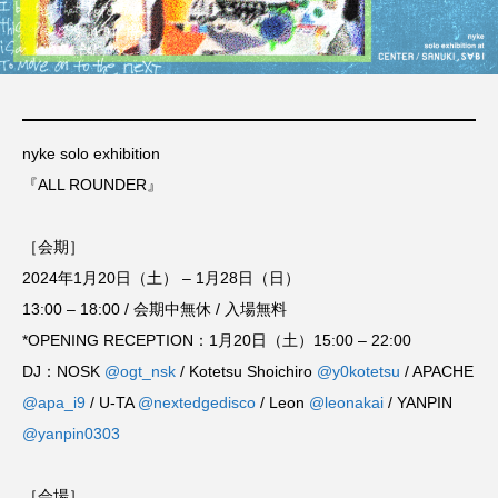
nyke solo exhibition
『ALL ROUNDER』
［会期］
2024年1月20日（土） – 1月28日（日）
13:00 – 18:00 / 会期中無休 / 入場無料
*OPENING RECEPTION：1月20日（土）15:00 – 22:00
DJ：NOSK
@ogt_nsk
/ Kotetsu Shoichiro
@y0kotetsu
/ APACHE
@apa_i9
/ U-TA
@nextedgedisco
/ Leon
@leonakai
/ YANPIN
@yanpin0303
［会場］