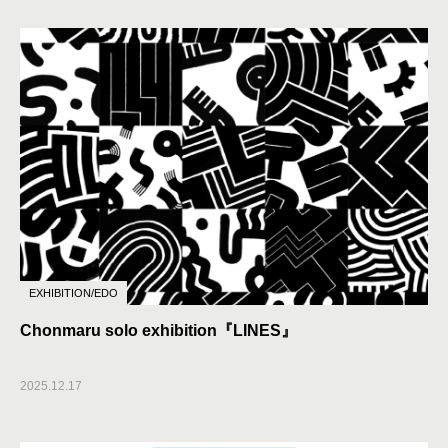
EXHIBITION/EDO
Chonmaru solo exhibition『LINES』
2025.12.17