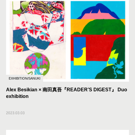
EXHIBITION/SANUKI
Alex Besikian × 南田真吾『READER’S DIGEST』 Duo
exhibition
2023.03.03