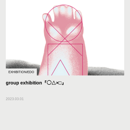
EXHIBITION/EDO
group exhibition『◯△×□』
2023.03.01