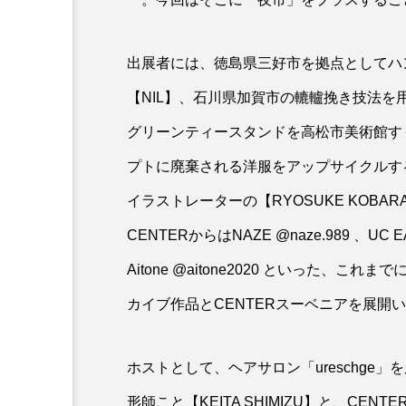
出展者には、徳島県三好市を拠点としてハンド
【NIL】、石川県加賀市の轆轤挽き技法を
グリーンティースタンドを高松市美術館すぐ
プトに廃棄される洋服をアップサイクルする
イラストレーターの【RYOSUKE KOB
CENTERからはNAZE @naze.989 、UC EA
Aitone @aitone2020 といった、これ
カイブ作品とCENTERスーベニアを展開
ホストとして、ヘアサロン「ureschg
形師こと【KEITA SHIMIZU】と、CEN