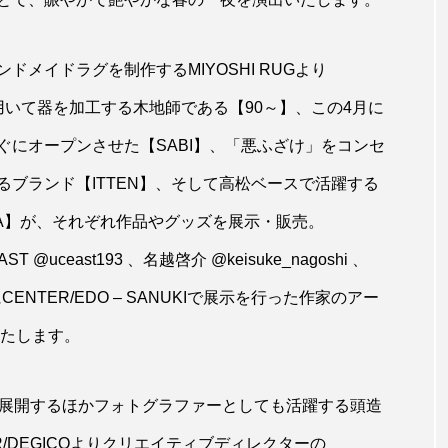
メイドラグを制作するMIYOSHI RUGより
用いて器を加工する木地師である【90～】、この4月に
にオープンさせた【SABI】、「悪ふざけ」をコンセ
ブランド【ITTEN】、そして高松ベースで活躍する
ARA】が、それぞれ作品やグッズを展示・販売。
ST @uceast193 、名越啓介 @keisuke_nagoshi 、
までにCENTER/EDO – SANUKIで展示を行った作家のアー
いたします。
e」を展開するほかフォトグラファーとしても活躍する頭造
TER/DEGICOよりクリエイティブディレクターの