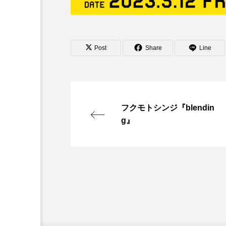
Post
Share
Line
フクモトシンジ『blendin
g』