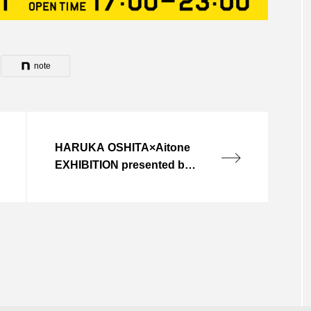
note
HARUKA OSHITA×Aitone
EXHIBITION presented by
AUGER