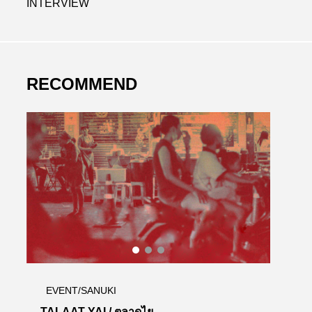
INTERVIEW
RECOMMEND
EXHIBITION/SANUKI
EVE
まつとしきかば今はちあわせ
楽市 