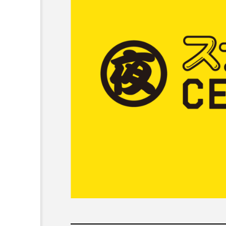
EVENT/SANUKI
楽市 -ART BAZAAR & MU