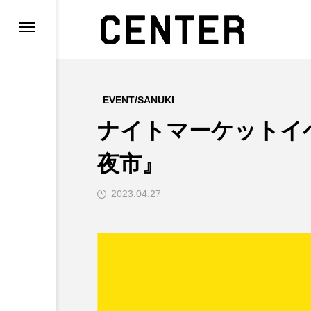
DO
IBITION/SANUKI
EVENT/SANUKI
ナイトマーケットイ
夜市』
2023.04.27