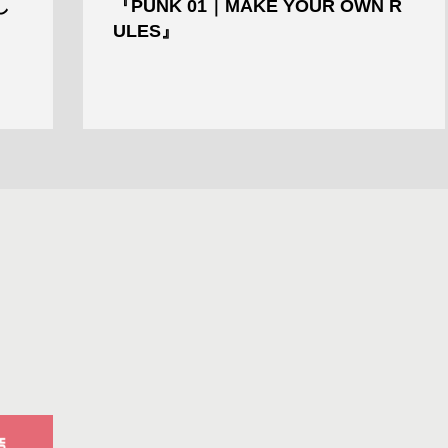
し
『PUNK 01｜MAKE YOUR OWN R
ULES』