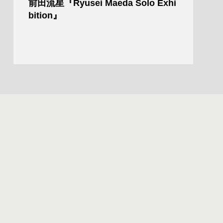
前田流星『Ryusei Maeda Solo Exhi
bition』